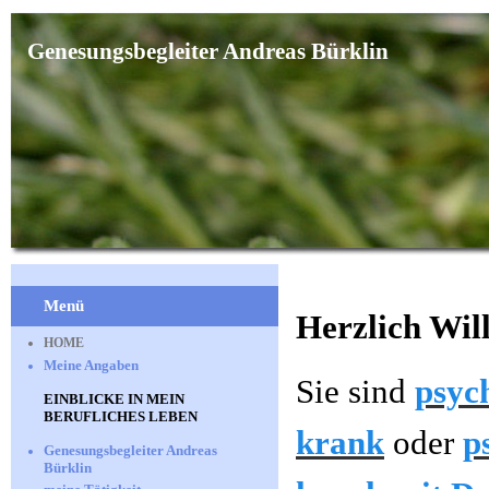
Genesungsbegleiter Andreas Bürklin
Menü
Herzlich Wi
HOME
Meine Angaben
Sie sind
psyc
EINBLICKE IN MEIN
BERUFLICHES LEBEN
krank
oder
p
Genesungsbegleiter Andreas
Bürklin