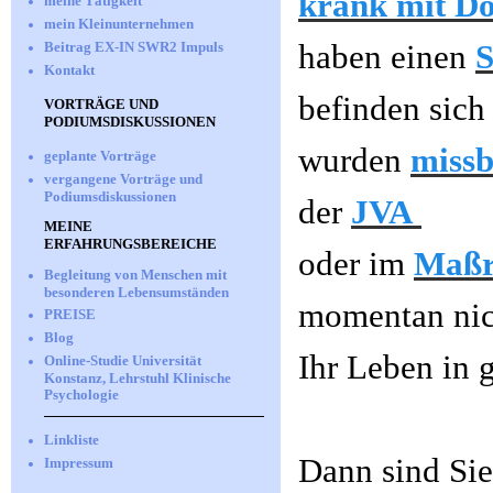
krank
mit
Do
meine Tätigkeit
mein Kleinunternehmen
haben einen
S
Beitrag EX-IN SWR2 Impuls
Kontakt
befinden sich
VORTRÄGE UND
PODIUMSDISKUSSIONEN
wurden
missb
geplante Vorträge
vergangene Vorträge und
Podiumsdiskussionen
der
JVA
MEINE
ERFAHRUNGSBEREICHE
oder im
Maßr
Begleitung von Menschen mit
besonderen Lebensumständen
momentan nic
PREISE
Blog
Ihr Leben in 
Online-Studie Universität
Konstanz, Lehrstuhl Klinische
Psychologie
Linkliste
Dann sind Sie
Impressum