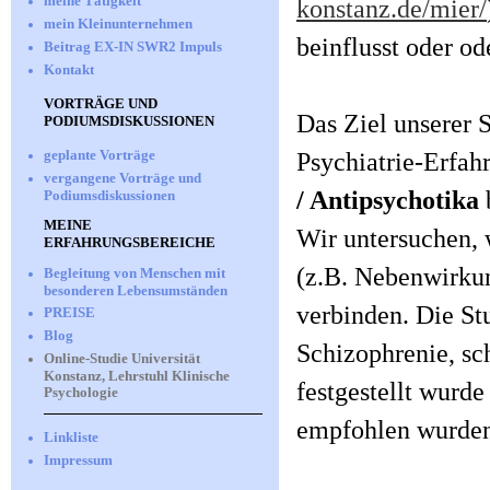
meine Tätigkeit
konstanz.de/mier/
mein Kleinunternehmen
beinflusst oder od
Beitrag EX-IN SWR2 Impuls
Kontakt
VORTRÄGE UND
Das Ziel unserer 
PODIUMSDISKUSSIONEN
geplante Vorträge
Psychiatrie-Erfah
vergangene Vorträge und
/ Antipsychotika
Podiumsdiskussionen
MEINE
Wir untersuchen, 
ERFAHRUNGSBEREICHE
(z.B. Nebenwirku
Begleitung von Menschen mit
besonderen Lebensumständen
verbinden. Die St
PREISE
Blog
Schizophrenie, sc
Online-Studie Universität
Konstanz, Lehrstuhl Klinische
festgestellt wurd
Psychologie
empfohlen wurden 
Linkliste
Impressum